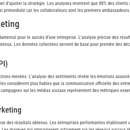
met d’ajuster la stratégie. Les analyses montrent que 88% des clients 
ssi primordiale car les collaborateurs sont les premiers ambassadeurs
eting
ental pour le succès d’une entreprise. L’analyse précise des résult
 obtenus. Les données collectées servent de base pour prendre des déci
PI)
ctions menées. L’analyse des sentiments révèle les émotions associée
s considèrent plus fiables que la communication officielle des entre
es campagnes sur les médias sociaux représentent des métriques essenti
rketing
yse des résultats obtenus. Les entreprises performantes établissent u
es. Les marques qui interagissent activement sur les réseaux sociaux r