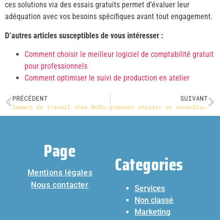
ces solutions via des essais gratuits permet d’évaluer leur
adéquation avec vos besoins spécifiques avant tout engagement.
D’autres articles susceptibles de vous intéresser :
Comment choisir le meilleur logiciel de comptabilité gratuit
pour professionnels
Comment optimiser le suivi de production en atelier
PRÉCÉDENT
SUIVANT
Impact du travail chez McDonald’s sur les études : à quel âge minimum peut-on débuter ?
comment choisir un consultant SEO à bordeaux pour booster sa visibilité en ligne
Page
Categories
Mentions légales
Nous contacter
Services
Non classé
Marketing